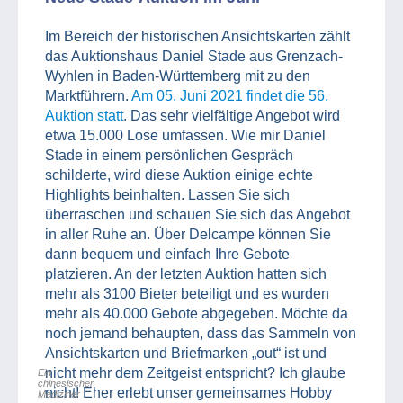
Im Bereich der historischen Ansichtskarten zählt
das Auktionshaus Daniel Stade aus Grenzach-
Wyhlen in Baden-Württemberg mit zu den
Marktführern.
Am 05. Juni 2021 findet die 56.
Auktion statt
. Das sehr vielfältige Angebot wird
etwa 15.000 Lose umfassen. Wie mir Daniel
Stade in einem persönlichen Gespräch
schilderte, wird diese Auktion einige echte
Highlights beinhalten. Lassen Sie sich
überraschen und schauen Sie sich das Angebot
in aller Ruhe an. Über Delcampe können Sie
dann bequem und einfach Ihre Gebote
platzieren. An der letzten Auktion hatten sich
mehr als 3100 Bieter beteiligt und es wurden
mehr als 40.000 Gebote abgegeben. Möchte da
noch jemand behaupten, dass das Sammeln von
Ansichtskarten und Briefmarken „out“ ist und
nicht mehr dem Zeitgeist entspricht? Ich glaube
Ein
chinesischer
nicht! Eher erlebt unser gemeinsames Hobby
Mediziner