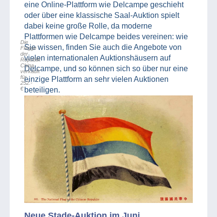
eine Online-Plattform wie Delcampe geschieht
oder über eine klassische Saal-Auktion spielt
dabei keine große Rolle, da moderne
Plattformen wie Delcampe beides vereinen: wie
Die
Sie wissen, finden Sie auch die Angebote von
Flagge
der
vielen internationalen Auktionshäusern auf
Republik
China,
Delcampe, und so können sich so über nur eine
verkauft
für
einzige Plattform an sehr vielen Auktionen
252.-
€
beteiligen.
Neue Stade-Auktion im Juni