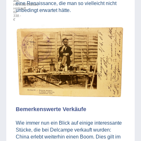
aus
eine Renaissance, die man so vielleicht nicht
Hankow/Wuhan,
verkauft
unbedingt erwartet hätte.
für
338.-
€
Bemerkenswerte Verkäufe
Wie immer nun ein Blick auf einige interessante
Stücke, die bei Delcampe verkauft wurden:
China erlebt weiterhin einen Boom. Dies gilt im