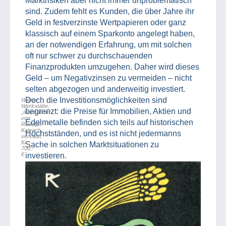
Marktrisiken aber nicht immer unproblematisch
sind. Zudem fehlt es Kunden, die über Jahre ihr
Geld in festverzinste Wertpapieren oder ganz
klassisch auf einem Sparkonto angelegt haben,
an der notwendigen Erfahrung, um mit solchen
oft nur schwer zu durchschauenden
Finanzprodukten umzugehen. Daher wird dieses
Geld – um Negativzinsen zu vermeiden – nicht
selten abgezogen und anderweitig investiert.
Doch die Investitionsmöglichkeiten sind
Wiener
Werkstätte,
begrenzt: die Preise für Immobilien, Aktien und
„Inspiration“
von
Edelmetalle befinden sich teils auf historischen
Rudolph
Kalvach,
Höchstständen, und es ist nicht jedermanns
verkauft
für
Sache in solchen Marktsituationen zu
700.-
€
investieren.