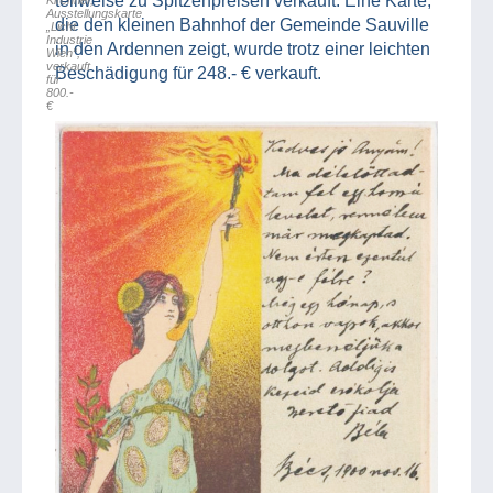
teilweise zu Spitzenpreisen verkauft. Eine Karte,
Ausstellungskarte
die den kleinen Bahnhof der Gemeinde Sauville
„Licht
Industrie
in den Ardennen zeigt, wurde trotz einer leichten
Wien“,
verkauft
Beschädigung für 248.- € verkauft.
für
800.-
€