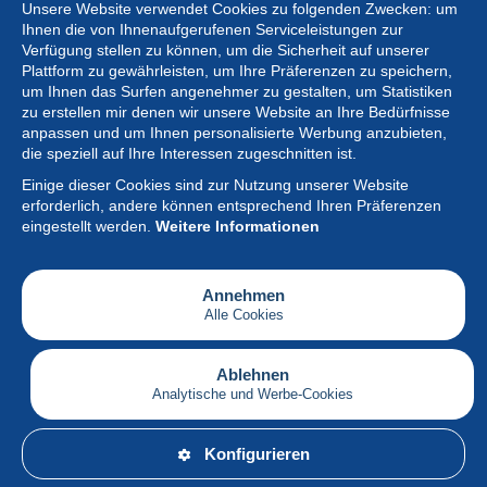
Unsere Website verwendet Cookies zu folgenden Zwecken: um
Ihnen die von Ihnenaufgerufenen Serviceleistungen zur
Verfügung stellen zu können, um die Sicherheit auf unserer
Plattform zu gewährleisten, um Ihre Präferenzen zu speichern,
um Ihnen das Surfen angenehmer zu gestalten, um Statistiken
zu erstellen mir denen wir unsere Website an Ihre Bedürfnisse
anpassen und um Ihnen personalisierte Werbung anzubieten,
Sammlung
die speziell auf Ihre Interessen zugeschnitten ist.
Einige dieser Cookies sind zur Nutzung unserer Website
Neuigkeiten
erforderlich, andere können entsprechend Ihren Präferenzen
eingestellt werden.
Weitere Informationen
Artikel
Gesellschaft
Annehmen
Alle Cookies
Serviceleistungen
Schreiben
Ablehnen
Analytische und Werbe-Cookies
Deutsch
Konfigurieren
© Delcampe International srl – Alle Rechte vorbehalten.