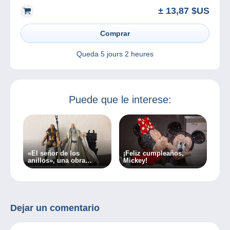
BALASKO - LHERMITTE
± 13,87 $US
Comprar
Queda
5 jours 2 heures
Puede que le interese:
«El señor de los
¡Feliz cumpleaños,
anillos», una obra
Mickey!
influyente desde hace
más de 70 años.
Dejar un comentario