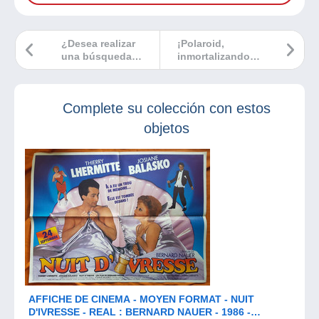
¿Desea realizar
¡Polaroid,
una búsqueda
inmortalizando
avanzada de
instantes durante
entradas que le
décadas!
interesan en el
Complete su colección con estos
foro de Delcampe?
¡Dicho y hecho!
objetos
AFFICHE DE CINEMA - MOYEN FORMAT - NUIT
D'IVRESSE - REAL : BERNARD NAUER - 1986 -