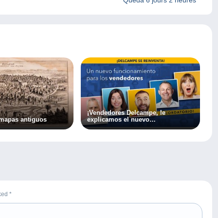
¡Vendedores Delcampe, le
 mapas antiguos
explicamos el nuevo
funcionamiento de Delcampe!
rked
*