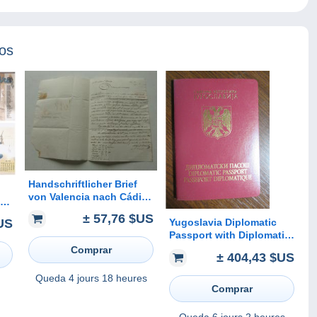
tos
Handschriftlicher Brief
von Valencia nach Cádiz
an Manuel Lasala , 1824 ,
± 57,76 $US
gestempelt !!!
Yugoslavia Diplomatic
US
Passport with Diplomatic
Visa Expired and
Comprar
± 404,43 $US
Cancelled
Queda
4 jours 18 heures
Comprar
Queda
6 jours 2 heures