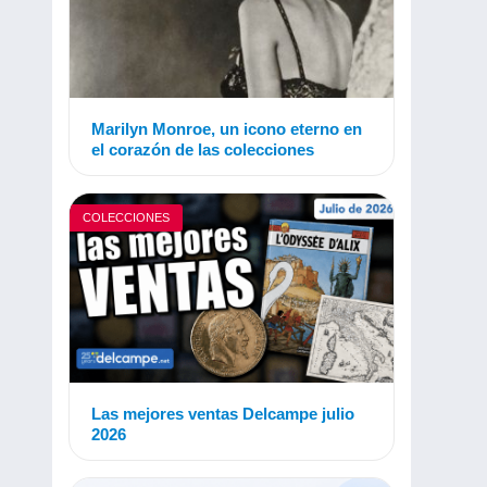
Marilyn Monroe, un icono eterno en
el corazón de las colecciones
COLECCIONES
Las mejores ventas Delcampe julio
2026