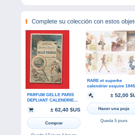
Complete su colección con estos obje
RARE et superbe
calendrier esquire 1945
pin-up alberto vargas
PARFUM GELLE PARIS
± 52,00 $
DEPLIANT CALENDRIER
CHROMO 1890 BAILLY
Hacer una puja
± 62,40 $US
EVENTAIL CIGOGNE
TOUR EIFFEL TORERO
Queda
5 jours
ESPAGNE INDES CHINE
Comprar
Queda
17 jours 1 heure