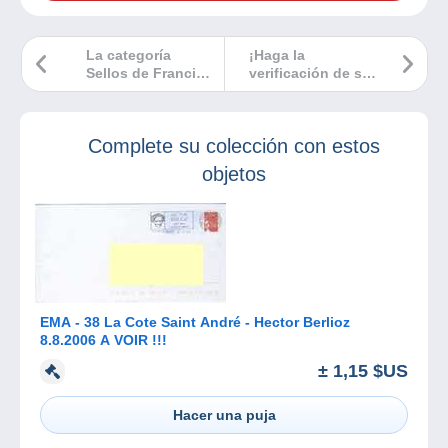
La categoría
¡Haga la
Sellos de Francia
verificación de su
ha sido
cuenta Delcampe
actualizada en
inmediatamente y
Delcampe
de forma gratis!
Complete su colección con estos
objetos
EMA - 38 La Cote Saint André - Hector Berlioz
8.8.2006 A VOIR !!!
± 1,15 $US
Hacer una puja