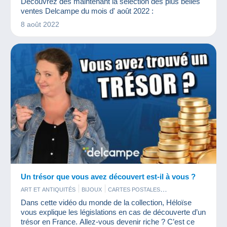
Découvrez dès maintenant la sélection des plus belles
ventes Delcampe du mois d' août 2022 :
8 août 2022
Un trésor que vous avez découvert est-il à vous ?
ART ET ANTIQUITÉS
BIJOUX
CARTES POSTALES
MONNAIES & BILLETS
TIMBRES
Dans cette vidéo du monde de la collection, Héloïse
vous explique les législations en cas de découverte d’un
trésor en France. Allez-vous devenir riche ? C’est ce