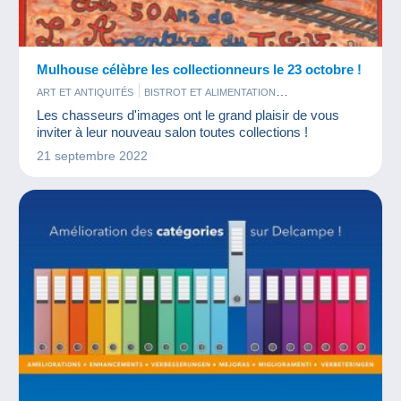
Mulhouse célèbre les collectionneurs le 23 octobre !
ART ET ANTIQUITÉS
BISTROT ET ALIMENTATION
CARTES DE COLLECTION MODERNES
CARTES POSTALES
Les chasseurs d'images ont le grand plaisir de vous
FIGURINES
JETONS ET MÉDAILLES
JEUX
LIVRES ET REVUES
inviter à leur nouveau salon toutes collections !
MAQUETTES
MILITARIA
MONNAIES & BILLETS
PARFUMS
21 septembre 2022
PHOTOGRAPHIE
TIMBRES
VIEUX DOCUMENTS