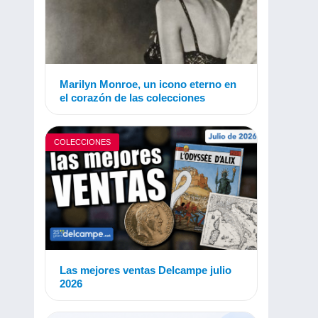
Marilyn Monroe, un icono eterno en
el corazón de las colecciones
COLECCIONES
Las mejores ventas Delcampe julio
2026