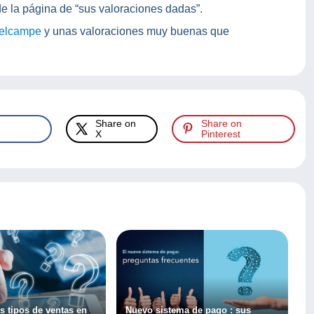
de la página de “sus valoraciones dadas”.
elcampe
y unas valoraciones muy buenas que
Share on
Share on
X
Pinterest
s tipos de ventas en
Nuevo sistema de pago : sus