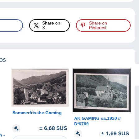
Share on
Share on
X
Pinterest
tos
Sommerfrische Gaming
AK GAMING ca.1920 //
D*6789
± 6,68 $US
± 1,69 $US
h -