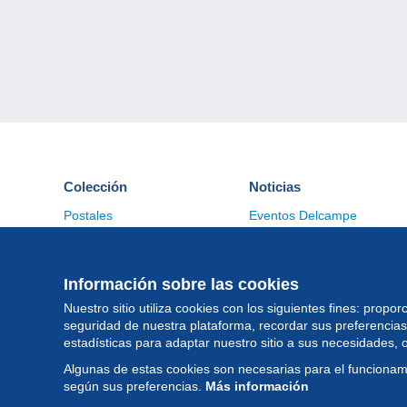
Colección
Noticias
Postales
Eventos Delcampe
Sellos
Concursos
Monedas & Billetes
Otras colecciones
Información sobre las cookies
Nuestro sitio utiliza cookies con los siguientes fines: proporc
seguridad de nuestra plataforma, recordar sus preferencia
estadísticas para adaptar nuestro sitio a sus necesidades, 
Algunas de estas cookies son necesarias para el funcionam
según sus preferencias.
Más información
© Delcampe Intern