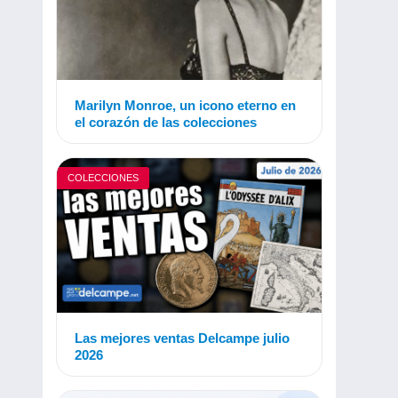
Marilyn Monroe, un icono eterno en
el corazón de las colecciones
COLECCIONES
Las mejores ventas Delcampe julio
2026