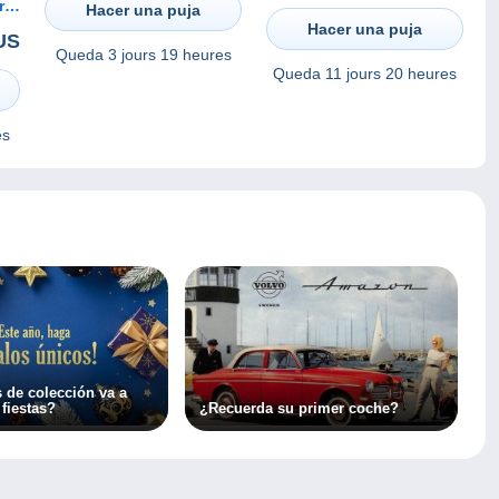
 ,
Hacer una puja
en
Hacer una puja
US
Queda
3 jours 19 heures
Queda
11 jours 20 heures
es
 de colección va a
 fiestas?
¿Recuerda su primer coche?