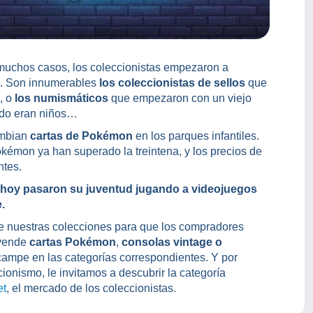
 muchos casos, los coleccionistas empezaron a
s. Son innumerables
los coleccionistas de sellos
que
, o
los numismáticos
que empezaron con un viejo
ndo eran niños…
ambian
cartas de Pokémon
en los parques infantiles.
émon ya han superado la treintena, y los precios de
ntes.
 hoy pasaron su juventud jugando a videojuegos
.
e nuestras colecciones para que los compradores
 vende
cartas Pokémon
,
consolas vintage o
campe en las categorías correspondientes. Y por
cionismo, le invitamos a descubrir la categoría
et
, el mercado de los coleccionistas.