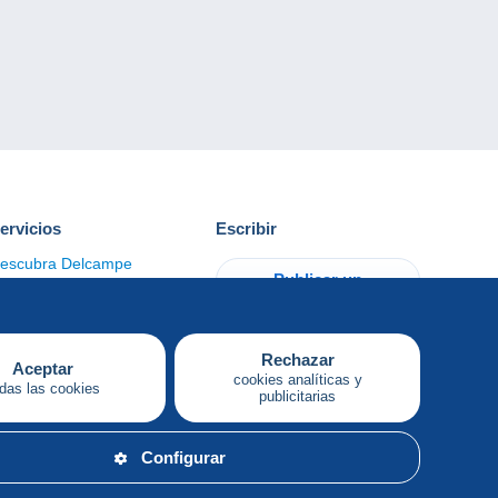
ervicios
Escribir
escubra Delcampe
Publicar un
ontacto
artículo
Rechazar
Aceptar
cookies analíticas y
das las cookies
publicitarias
Español
Configurar
ítica de privacidad.