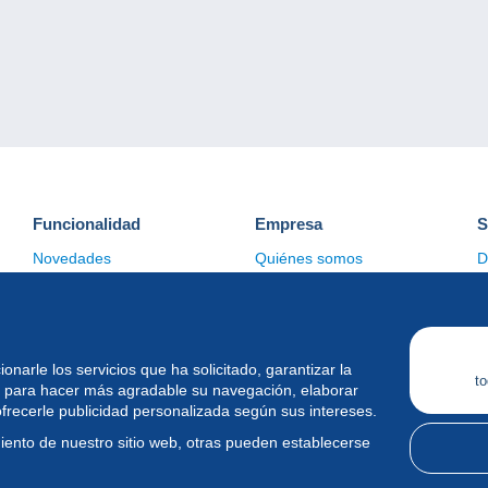
Funcionalidad
Empresa
S
Novedades
Quiénes somos
D
Consejos
Gestión de las cookies
C
Comercial
ionarle los servicios que ha solicitado, garantizar la
to
s para hacer más agradable su navegación, elaborar
ofrecerle publicidad personalizada según sus intereses.
iento de nuestro sitio web, otras pueden establecerse
ational srl - Todos los derechos reservados.
Condiciones de uso
&
pol