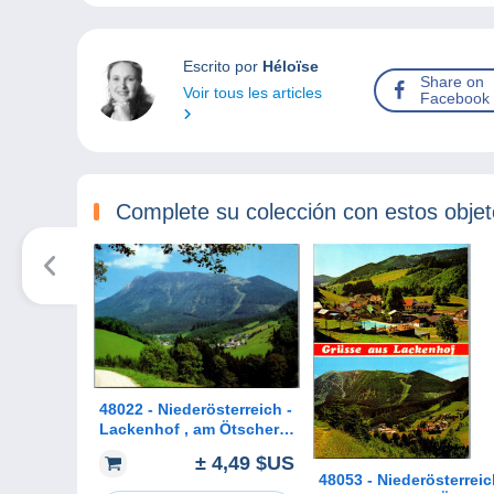
Escrito por
Héloïse
Share on
Voir tous les articles
Facebook
Complete su colección con estos obje
48022 - Niederösterreich -
Lackenhof , am Ötscher ,
Panorama - gelaufen 1989
± 4,49 $US
48053 - Niederösterreic