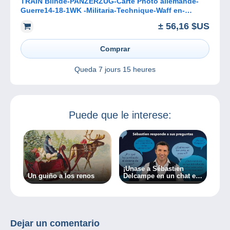
TRAIN Blinde-PANZERZUG-Carte Photo allemande-
Guerre14-18-1WK -Militaria-Technique-Waff en-
Autriche-Eisenbahn-
± 56,16 $US
Comprar
Queda
7 jours 15 heures
Puede que le interese:
¡Únase a Sébastien
Un guiño a los renos
Delcampe en un chat en
directo el 07/03/2024!
Dejar un comentario