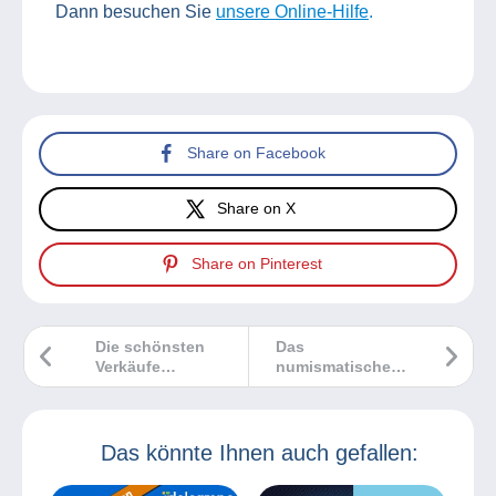
Dann besuchen Sie
unsere Online-Hilfe
.
Share on Facebook
Share on X
Share on Pinterest
Die schönsten
Das
Verkäufe
numismatische
Delcampe 2
Auktionshaus
„Godot et Fils“
schließt sich dem
Marktplatz von
Das könnte Ihnen auch gefallen:
Delcampe an