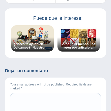
www.delcampe.net
Delcampe por más
de 8000 euros!
Puede que le interese:
¿Necesita ayuda en
¡Coloque al menos una
Delcampe? ¡Nuestro
imagen por artículo a la
servicio de atención al
venta en Delcampe!
cliente a su disposición
en tan solo un clic!
Dejar un comentario
Your email address will not be published. Required fields are
marked
*