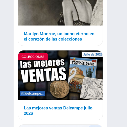
Marilyn Monroe, un icono eterno en
el corazón de las colecciones
COLECCIONES
Las mejores ventas Delcampe julio
2026