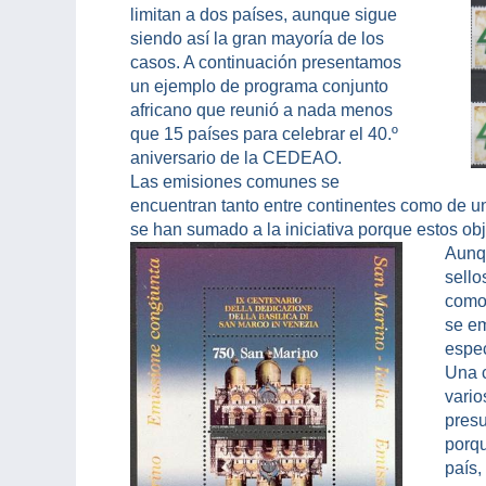
limitan a dos países, aunque sigue
siendo así la gran mayoría de los
casos. A continuación presentamos
un ejemplo de programa conjunto
africano que reunió a nada menos
que 15 países para celebrar el 40.º
aniversario de la CEDEAO.
Las emisiones comunes se
encuentran tanto entre continentes como de u
se han sumado a la iniciativa porque estos o
Aunq
sello
como 
se em
espec
Una 
vario
presu
porqu
país,