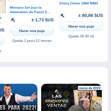
China Chine 1960 MNH
Monaco 1er jour la
damnation de Faust 2
± 80,86 $US
timbres Hector Berlioz sur
e
± 1,73 $US
enveloppe avec publicité
pharmaceutique
Hacer una puja
US
Hacer una puja
re
Queda
09:30:16
Queda
2 jours 12 heures
s