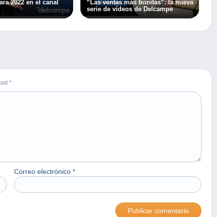
ra 2022 en el canal
“Las ventas más bonitas”: la nueva
serie de vídeos de Delcampe
rked
*
Correo electrónico
*