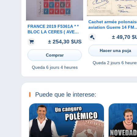
Cachet armée polonais
FRANCE 2019 F5361A * *
aviation Guerre 14 FM
BLOC LA CERES ( AVEC
Armée française en
± 49,70 $
LE LIVRE SOUS BLISTER
Pologne Lutte contre
± 254,30 $US
D ORIGINE ) TIRAGE 6000
Bolchévisme CP Peintu
EXEMPLAIRES
Cracovie
Hacer una puja
Comprar
Queda
2 jours 6 heure
Queda
6 jours 4 heures
Puede que le interese: