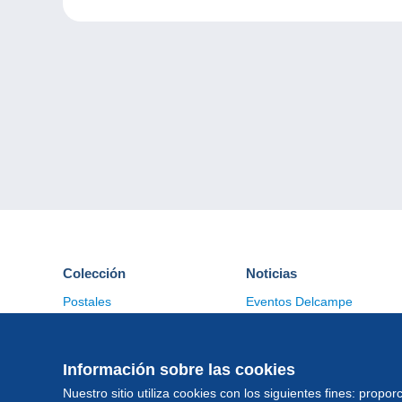
Colección
Noticias
Postales
Eventos Delcampe
Sellos
Concursos
Monedas & Billetes
Otras colecciones
Información sobre las cookies
Nuestro sitio utiliza cookies con los siguientes fines: proporc